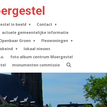
ergestel
estel in beeld
Contact
actuele gemeentelijke informatie
Openbaar Groen
Flexwoningen
tokeind
lokaal nieuws
o.
foto album centrum Moergestel
tel
monumenten commissie