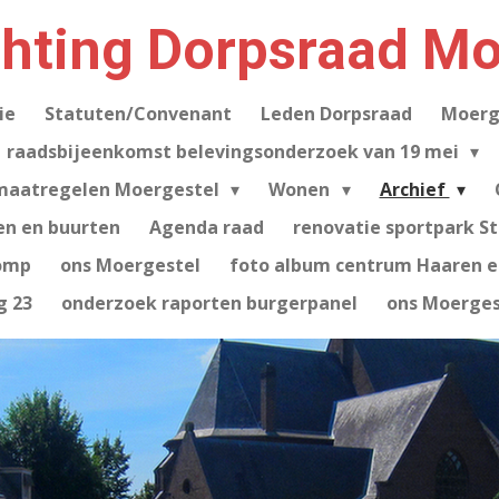
chting Dorpsraad Mo
ie
Statuten/Convenant
Leden Dorpsraad
Moerg
raadsbijeenkomst belevingsonderzoek van 19 mei
maatregelen Moergestel
Wonen
Archief
en en buurten
Agenda raad
renovatie sportpark S
omp
ons Moergestel
foto album centrum Haaren e.
g 23
onderzoek raporten burgerpanel
ons Moerges