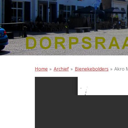
Home
»
Archief
»
Bienekebolders
»
Akro 