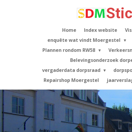
Ga
Sti
direct
naar
de
Home
Index website
Vis
hoofdinhoud
enquête wat vindt Moergestel
Plannen rondom RW58
Verkeers
Belevingsonderzoek dorp
vergaderdata dorpsraad
dorpsp
Repairshop Moergestel
jaarversla