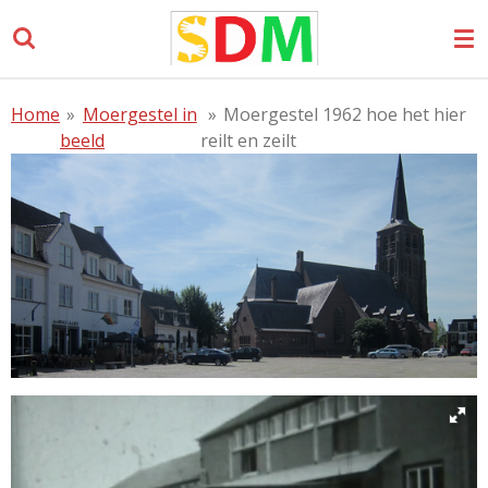
Ga
direct
naar
de
Home
»
Moergestel in
»
Moergestel 1962 hoe het hier
hoofdinhoud
beeld
reilt en zeilt