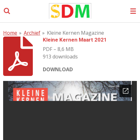
Ga
direct
naar
de
Home
»
Archief
»
Kleine Kernen Magazine
hoofdinhoud
Kleine Kernen Maart 2021
PDF – 8,6 MB
913 downloads
DOWNLOAD