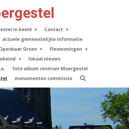
ergestel
estel in beeld
Contact
actuele gemeentelijke informatie
Openbaar Groen
Flexwoningen
tokeind
lokaal nieuws
o.
foto album centrum Moergestel
tel
monumenten commissie