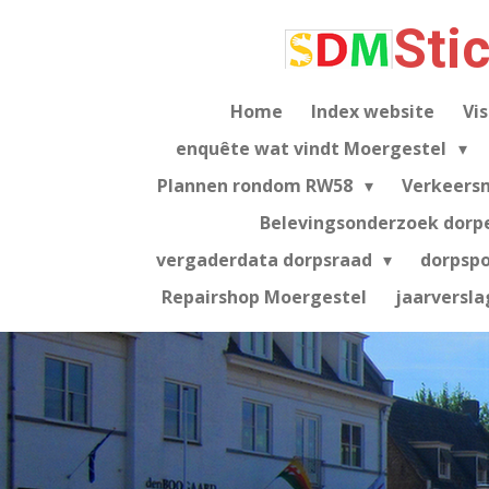
Ga
Sti
direct
naar
de
Home
Index website
Vis
hoofdinhoud
enquête wat vindt Moergestel
Plannen rondom RW58
Verkeers
Belevingsonderzoek dorp
vergaderdata dorpsraad
dorpsp
Repairshop Moergestel
jaarversla