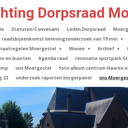
chting Dorpsraad Mo
ie
Statuten/Convenant
Leden Dorpsraad
Moerg
raadsbijeenkomst belevingsonderzoek van 19 mei
maatregelen Moergestel
Wonen
Archief
en en buurten
Agenda raad
renovatie sportpark S
omp
ons Moergestel
foto album centrum Haaren e.
g 23
onderzoek raporten burgerpanel
ons Moerges