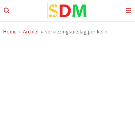
Ga
direct
naar
de
Home
»
Archief
»
verkiezingsuitslag per kern
hoofdinhoud