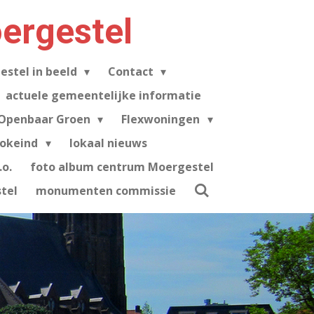
ergestel
estel in beeld
Contact
actuele gemeentelijke informatie
Openbaar Groen
Flexwoningen
tokeind
lokaal nieuws
o.
foto album centrum Moergestel
tel
monumenten commissie