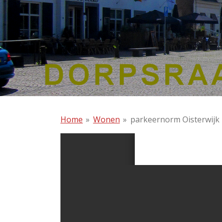
Home
»
Wonen
»
parkeernorm Oisterwijk