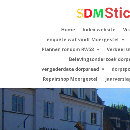
Ga
Sti
direct
naar
de
Home
Index website
Vis
hoofdinhoud
enquête wat vindt Moergestel
Plannen rondom RW58
Verkeers
Belevingsonderzoek dorp
vergaderdata dorpsraad
dorpsp
Repairshop Moergestel
jaarversla