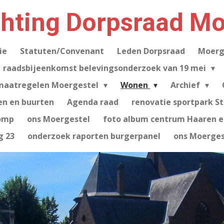
chting Dorpsraad Mo
ie
Statuten/Convenant
Leden Dorpsraad
Moerg
raadsbijeenkomst belevingsonderzoek van 19 mei
maatregelen Moergestel
Wonen
Archief
en en buurten
Agenda raad
renovatie sportpark S
omp
ons Moergestel
foto album centrum Haaren e.
g 23
onderzoek raporten burgerpanel
ons Moerges