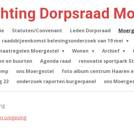
chting Dorpsraad Mo
ie
Statuten/Convenant
Leden Dorpsraad
Moerg
raadsbijeenkomst belevingsonderzoek van 19 mei
maatregelen Moergestel
Wonen
Archief
en en buurten
Agenda raad
renovatie sportpark S
omp
ons Moergestel
foto album centrum Haaren e.
g 23
onderzoek raporten burgerpanel
ons Moerges
ing
 en omgeving