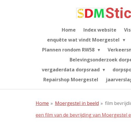
Ga
Sti
direct
naar
de
Home
Index website
Vis
hoofdinhoud
enquête wat vindt Moergestel
Plannen rondom RW58
Verkeers
Belevingsonderzoek dorp
vergaderdata dorpsraad
dorpsp
Repairshop Moergestel
jaarversla
Home
»
Moergestel in beeld
»
film bevrijd
een film van de bevrijding van Moergestel