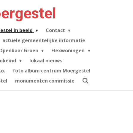
ergestel
estel in beeld
Contact
actuele gemeentelijke informatie
Openbaar Groen
Flexwoningen
tokeind
lokaal nieuws
o.
foto album centrum Moergestel
tel
monumenten commissie