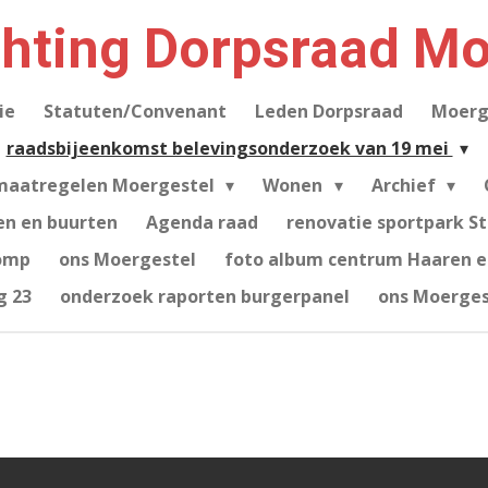
chting Dorpsraad Mo
ie
Statuten/Convenant
Leden Dorpsraad
Moerg
raadsbijeenkomst belevingsonderzoek van 19 mei
maatregelen Moergestel
Wonen
Archief
en en buurten
Agenda raad
renovatie sportpark S
omp
ons Moergestel
foto album centrum Haaren e.
g 23
onderzoek raporten burgerpanel
ons Moerges