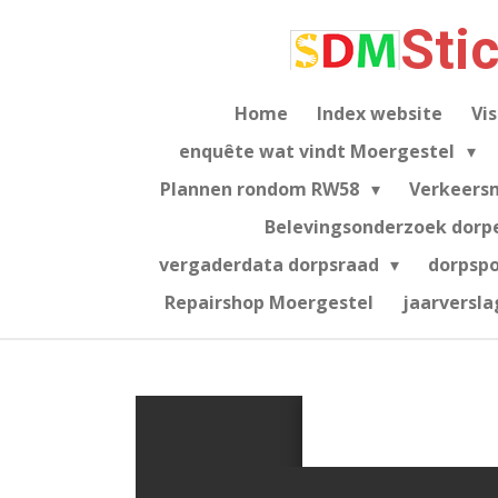
Ga
Sti
direct
naar
de
Home
Index website
Vis
hoofdinhoud
enquête wat vindt Moergestel
Plannen rondom RW58
Verkeers
Belevingsonderzoek dorp
vergaderdata dorpsraad
dorpsp
Repairshop Moergestel
jaarversla