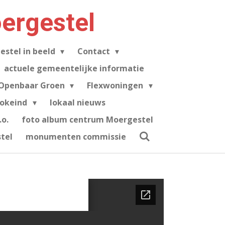
ergestel
estel in beeld
Contact
actuele gemeentelijke informatie
Openbaar Groen
Flexwoningen
tokeind
lokaal nieuws
o.
foto album centrum Moergestel
tel
monumenten commissie