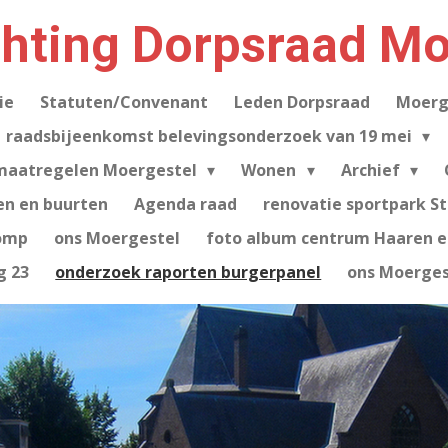
chting Dorpsraad Mo
ie
Statuten/Convenant
Leden Dorpsraad
Moerg
raadsbijeenkomst belevingsonderzoek van 19 mei
maatregelen Moergestel
Wonen
Archief
en en buurten
Agenda raad
renovatie sportpark S
omp
ons Moergestel
foto album centrum Haaren e.
g 23
onderzoek raporten burgerpanel
ons Moerges