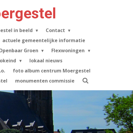
ergestel
estel in beeld
Contact
actuele gemeentelijke informatie
Openbaar Groen
Flexwoningen
tokeind
lokaal nieuws
o.
foto album centrum Moergestel
tel
monumenten commissie