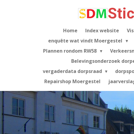
Ga
Sti
direct
naar
de
Home
Index website
Vis
hoofdinhoud
enquête wat vindt Moergestel
Plannen rondom RW58
Verkeers
Belevingsonderzoek dorp
vergaderdata dorpsraad
dorpsp
Repairshop Moergestel
jaarversla