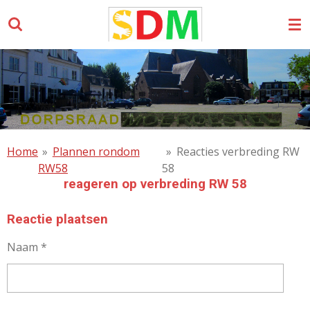
Ga
direct
naar
de
hoofdinhoud
Home
»
Plannen rondom
»
Reacties verbreding RW
RW58
58
reageren op verbreding RW 58
Reactie plaatsen
Naam *