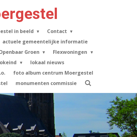
ergestel
estel in beeld
Contact
actuele gemeentelijke informatie
Openbaar Groen
Flexwoningen
tokeind
lokaal nieuws
o.
foto album centrum Moergestel
tel
monumenten commissie