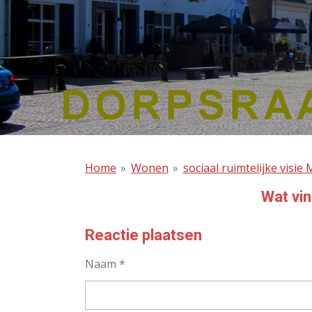
Home
»
Wonen
»
sociaal ruimtelijke visie
Wat vin
Reactie plaatsen
Naam *