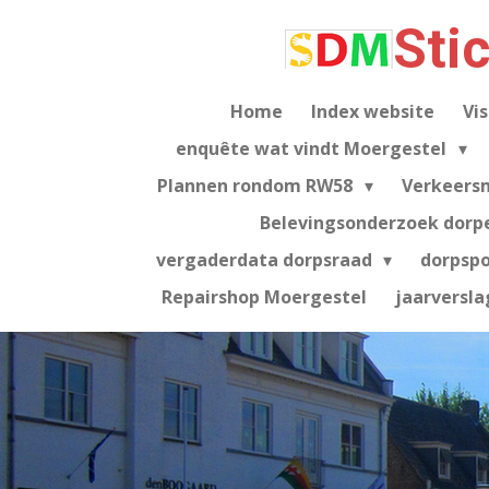
Ga
Sti
direct
naar
de
Home
Index website
Vis
hoofdinhoud
enquête wat vindt Moergestel
Plannen rondom RW58
Verkeers
Belevingsonderzoek dorp
vergaderdata dorpsraad
dorpsp
Repairshop Moergestel
jaarversla