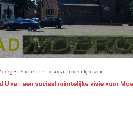
 Moergestel
»
reactie op sociaal ruimtelijke visie
d U van een sociaal ruimtelijke visie voor Mo