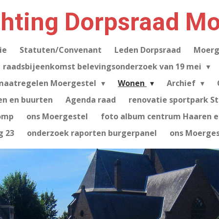
chting Dorpsraad Mo
ie
Statuten/Convenant
Leden Dorpsraad
Moerg
raadsbijeenkomst belevingsonderzoek van 19 mei
maatregelen Moergestel
Wonen
Archief
en en buurten
Agenda raad
renovatie sportpark S
omp
ons Moergestel
foto album centrum Haaren e.
g 23
onderzoek raporten burgerpanel
ons Moerges