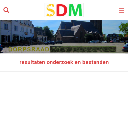
Ga
direct
naar
de
hoofdinhoud
resultaten onderzoek en bestanden