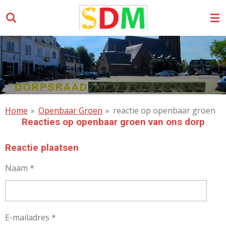
Ga
direct
naar
de
hoofdinhoud
Home
»
Openbaar Groen
»
reactie op openbaar groen
Reacties op openbaar groen van ons dorp
Reactie plaatsen
Naam *
E-mailadres *