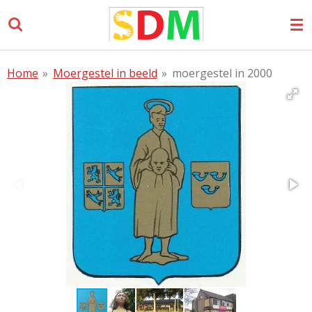
Ga
direct
naar
de
Home
»
Moergestel in beeld
»
moergestel in 2000
hoofdinhoud