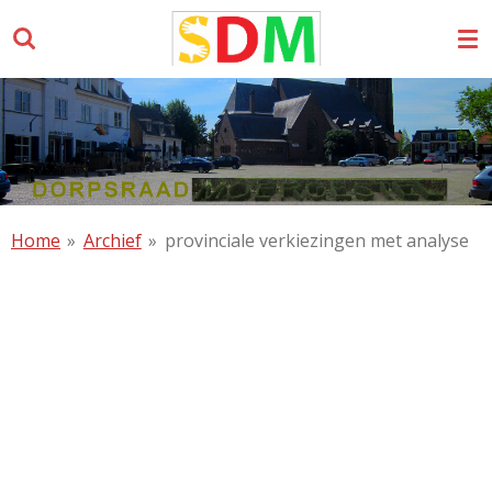
Ga
direct
naar
de
hoofdinhoud
Home
»
Archief
»
provinciale verkiezingen met analyse