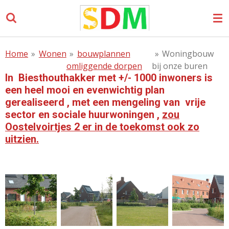
Ga
direct
naar
de
Home
»
Wonen
»
bouwplannen
»
Woningbouw
hoofdinhoud
omliggende dorpen
bij onze buren
In Biesthouthakker met +/- 1000 inwoners is
een heel mooi en evenwichtig plan
gerealiseerd , met een mengeling van vrije
sector en sociale
huurwoningen ,
zou
Oostelvoirtjes 2 er in de toekomst ook zo
uitzien.