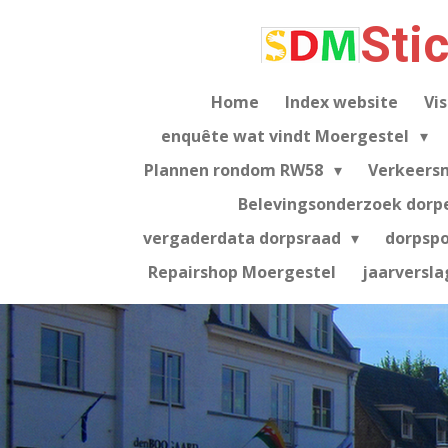
Ga
Sti
direct
naar
de
Home
Index website
Vis
hoofdinhoud
enquête wat vindt Moergestel
Plannen rondom RW58
Verkeers
Belevingsonderzoek dorp
vergaderdata dorpsraad
dorpsp
Repairshop Moergestel
jaarversla