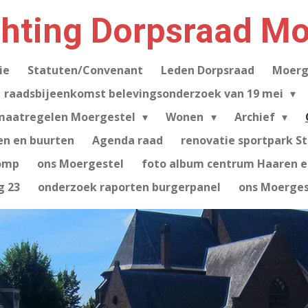
chting Dorpsraad Mo
ie
Statuten/Convenant
Leden Dorpsraad
Moerg
raadsbijeenkomst belevingsonderzoek van 19 mei
maatregelen Moergestel
Wonen
Archief
en en buurten
Agenda raad
renovatie sportpark S
omp
ons Moergestel
foto album centrum Haaren e.
g 23
onderzoek raporten burgerpanel
ons Moerges