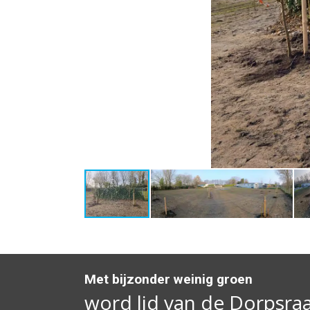
Met bijzonder weinig groen
word lid van de Dorpsra