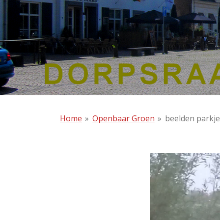
Home
»
Openbaar Groen
»
beelden parkje