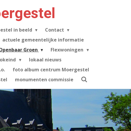
ergestel
estel in beeld
Contact
actuele gemeentelijke informatie
Openbaar Groen
Flexwoningen
tokeind
lokaal nieuws
o.
foto album centrum Moergestel
tel
monumenten commissie